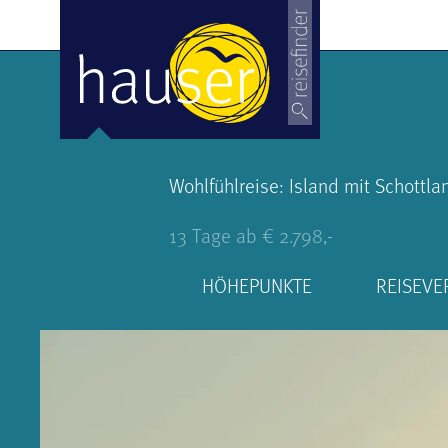
Wohlfühlreise: Island mit Schottla
13 Tage ab € 2.798,-
HÖHEPUNKTE
REISEVE