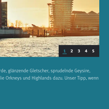
1
2
3
4
5
rde, glänzende Gletscher, sprudelnde Geysire,
die Orkneys und Highlands dazu. Unser Tipp, wenn