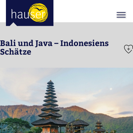
ose
m_in
m_out
Bali und Java – Indonesiens
Schätze