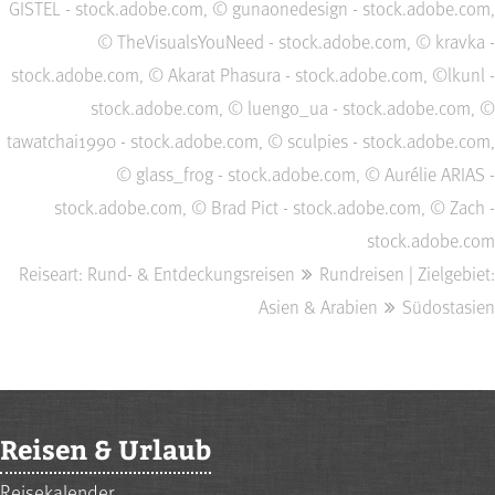
GISTEL - stock.adobe.com, © gunaonedesign - stock.adobe.com,
© TheVisualsYouNeed - stock.adobe.com, © kravka -
stock.adobe.com, © Akarat Phasura - stock.adobe.com, ©lkunl -
stock.adobe.com, © luengo_ua - stock.adobe.com, ©
tawatchai1990 - stock.adobe.com, © sculpies - stock.adobe.com,
© glass_frog - stock.adobe.com, © Aurélie ARIAS -
stock.adobe.com, © Brad Pict - stock.adobe.com, © Zach -
stock.adobe.com
Reiseart: Rund- & Entdeckungsreisen
Rundreisen | Zielgebiet:
Asien & Arabien
Südostasien
Reisen & Urlaub
Reisekalender