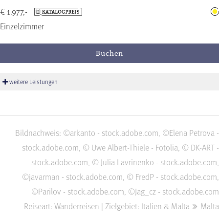
€ 1.977,-
Einzelzimmer
Buchen
weitere Leistungen
Bildnachweis: ©arkanto - stock.adobe.com, ©Elena Petrova -
stock.adobe.com, © Uwe Albert-Thiele - Fotolia, © DK-ART -
stock.adobe.com, © Julia Lavrinenko - stock.adobe.com,
©javarman - stock.adobe.com, © FredP - stock.adobe.com,
©Parilov - stock.adobe.com, ©Jag_cz - stock.adobe.com
Reiseart: Wanderreisen | Zielgebiet: Italien & Malta
Malta